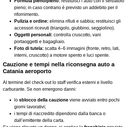
Formula pieno/pieno:
restituisci l’auto con il serbatoio
pieno; in caso contrario è previsto un addebito per il
rifornimento.
Pulizia e ordine:
elimina rifiuti e sabbia; restituisci gli
accessori ricevuti (triangolo, giubbino, seggiolino).
Oggetti personali:
controlla cruscotto, vani
portaoggetti e bagagliaio.
Foto di tutela:
scatta 4–6 immagini (fronte, retro, lati,
interni, cruscotto) a motore spento e luci spente.
Cauzione e tempi nella riconsegna auto a
Catania aeroporto
Al termine del check-out lo staff verifica esterni e livello
carburante. Se non emergono danni:
lo
sblocco della cauzione
viene avviato entro pochi
giorni lavorativi;
i tempi di riaccredito dipendono dalla banca o
dall’emittente della carta.